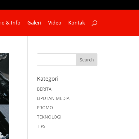
o & Info
Galeri
Video
Kontak
Kategori
BERITA
LIPUTAN MEDIA
PROMO
TEKNOLOGI
TIPS